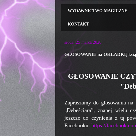
WYDAWNICTWO MAGICZNE
KONTAKT
środa, 25 marca 2020
GŁOSOWANIE na OKŁADKĘ książki
GŁOSOWANIE CZYT
"Deb
Zapraszamy do głosowania na 
„Debeściara”, znanej wielu cz
jeszcze do czynienia z tą po
Facebooku:
https://facebook.co