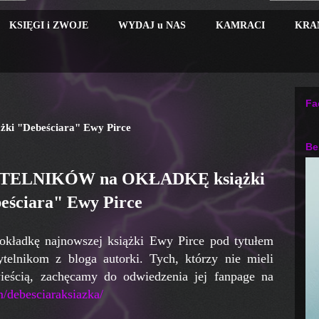
KSIĘGI i ZWOJE
WYDAJ u NAS
KAMRACI
KRA
Fa
 "Debeściara" Ewy Pirce
Be
ELNIKÓW na OKŁADKĘ książki
eściara" Ewy Pirce
okładkę najnowszej książki Ewy Pirce pod tytułem
ytelnikom z bloga autorki. Tych, którzy nie mieli
wieścią, zachęcamy do odwiedzenia jej fanpage na
m/debesciaraksiazka/