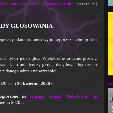
Wydawnictwa Wieża Czarnoksiężnika
jeszcze tej
ADY GŁOSOWANIA
rzez podanie numeru wybranej przez siebie grafiki
ać tylko jeden głos. Wielokrotne oddanie głosu z
owane jako pojedynczy głos, a decydować będzie ten
y z danego adresu najwcześniej.
020 r. do
20 kwietnia 2020
r.
Na
 ogłoszone na
fanpage książki "Debeściara" na
etnia 2020 r.