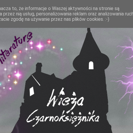
acza to, że informacje o Waszej aktywności na stronie są
 przez nią usług, personalizowania reklam oraz analizowania ruc
żacie zgodę na używanie przez nas plików cookies. :-)