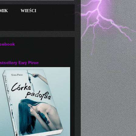
MIK
WIEŚCI
cebook
stsellery Ewy Pirce