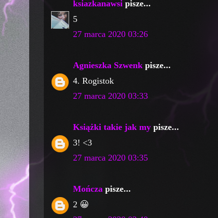
ksiazkanawsi
pisze...
5
27 marca 2020 03:26
Agnieszka Szwenk
pisze...
4. Rogistok
27 marca 2020 03:33
Książki takie jak my
pisze...
3! <3
27 marca 2020 03:35
Mończa
pisze...
2 😀