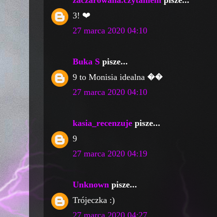
zaczarowana.czytaniem
pisze...
3! ❤
27 marca 2020 04:10
Buka S
pisze...
9 to Monisia idealna ��
27 marca 2020 04:10
kasia_recenzuje
pisze...
9
27 marca 2020 04:19
Unknown
pisze...
Trójeczka :)
27 marca 2020 04:27