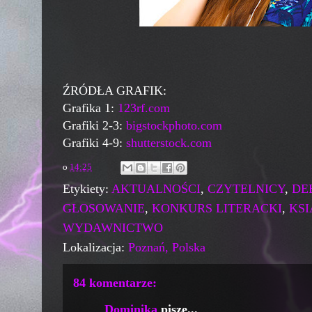
ŹRÓDŁA GRAFIK:
Grafika 1:
123rf.com
Grafiki 2-3:
bigstockphoto.com
Grafiki 4-9:
shutterstock.com
o
14:25
Etykiety:
AKTUALNOŚCI
,
CZYTELNICY
,
DE
GŁOSOWANIE
,
KONKURS LITERACKI
,
KS
WYDAWNICTWO
Lokalizacja:
Poznań, Polska
84 komentarze:
Dominika
pisze...