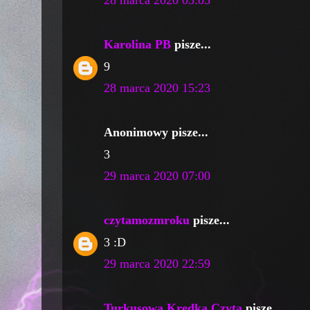
28 marca 2020 03:05
Karolina PB
pisze...
9
28 marca 2020 15:23
Anonimowy pisze...
3
29 marca 2020 07:00
czytamozmroku
pisze...
3 :D
29 marca 2020 22:59
Turkusowa Kredka Czyta
pisze...