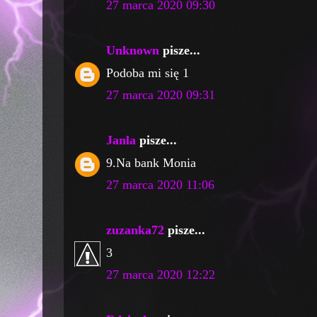
27 marca 2020 09:30
Unknown
pisze...
Podoba mi się 1
27 marca 2020 09:31
Janla
pisze...
9.Na bank Monia
27 marca 2020 11:06
zuzanka72
pisze...
3
27 marca 2020 12:22