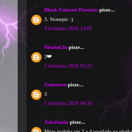
Black Unicorn Presents
pisze...
3. Stonepic :)
4 kwietnia 2020 14:02
MoniaGlo
pisze...
3❤️
5 kwietnia 2020 03:23
Unknown
pisze...
3
5 kwietnia 2020 04:35
AsiaJoasia
pisze...
Mnie podoba się 2 a 4 wygląda na plotk