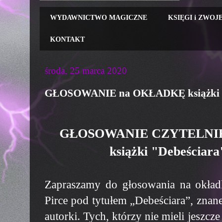
WYDAWNICTWO MAGICZNE
KSIĘGI i ZWOJ
KONTAKT
środa, 25 marca 2020
GŁOSOWANIE na OKŁADKĘ książki "D
GŁOSOWANIE CZYTELNI
książki "Debeściara
Zapraszamy do głosowania na okład
Pirce pod tytułem „Debeściara”, znan
autorki. Tych, którzy nie mieli jeszcze