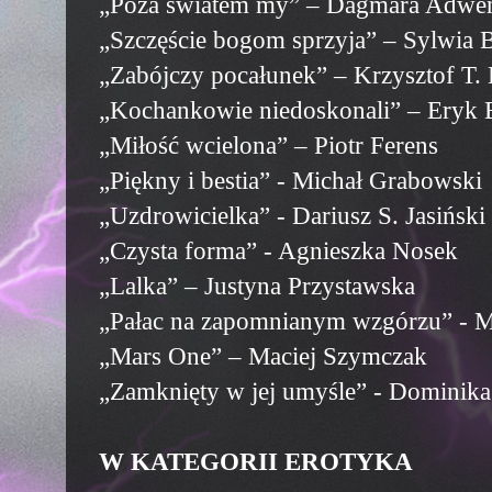
„Poza światem my” – Dagmara Adwe
„Szczęście bogom sprzyja” – Sylwia 
„Zabójczy pocałunek” – Krzysztof T.
„Kochankowie niedoskonali” – Eryk
„Miłość wcielona” – Piotr Ferens
„Piękny i bestia” - Michał Grabowski
„Uzdrowicielka” - Dariusz S. Jasiński
„Czysta forma” - Agnieszka Nosek
„Lalka” – Justyna Przystawska
„Pałac na zapomnianym wzgórzu” - M
„Mars One” – Maciej Szymczak
„Zamknięty w jej umyśle” - Dominik
W KATEGORII EROTYKA