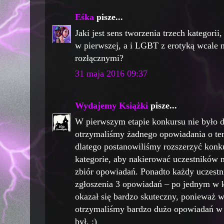
Eśka
pisze...
Jaki jest sens tworzenia trzech kategorii
w pierwszej, a i LGBT z erotyką wcale 
rozłącznymi?
31 maja 2016 09:37
Wydajemy Książki
pisze...
W pierwszym etapie konkursu nie było d
otrzymaliśmy żadnego opowiadania o te
dlatego postanowiliśmy rozszerzyć kon
kategorie, aby nakierować uczestników n
zbiór opowiadań. Ponadto każdy uczestn
zgłoszenia 3 opowiadań – po jednym w ka
okazał się bardzo skuteczny, ponieważ w
otrzymaliśmy bardzo dużo opowiadań w k
był. ;)