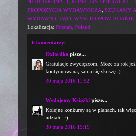
NIEDOSKONALI
,
KONKURS LITERACKI
,
L
PROPOZYCJA WYDAWNICZA
,
SZUKAMY 
WYDAWNICTWO
,
WYŚLIJ OPOWIADANIE
Lokalizacja:
Poznań, Poland
6 komentarzy:
Oxfordka
pisze...
Gratulacje zwycięzcom. Może za rok jeśl
kontynuowana, sama się skuszę :)
30 maja 2016 11:52
Wydajemy Książki
pisze...
Kolejne konkursy są w planach, tak wię
udziału. :)
30 maja 2016 15:19