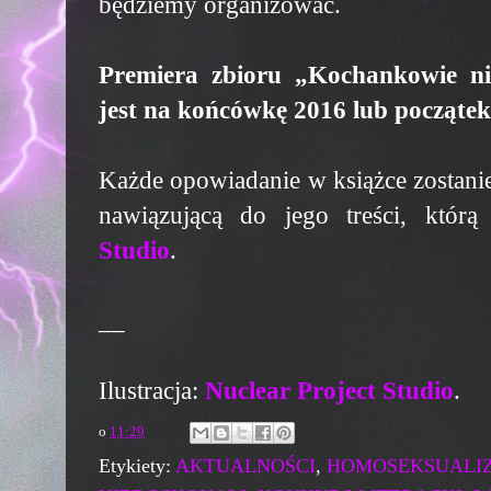
będziemy organizować.
Premiera zbioru „Kochankowie ni
jest na końcówkę 2016 lub początek
Każde opowiadanie w książce zostanie
nawiązującą do jego treści, któ
Studio
.
__
Ilustracja:
Nuclear Project Studio
.
o
11:29
Etykiety:
AKTUALNOŚCI
,
HOMOSEKSUALI