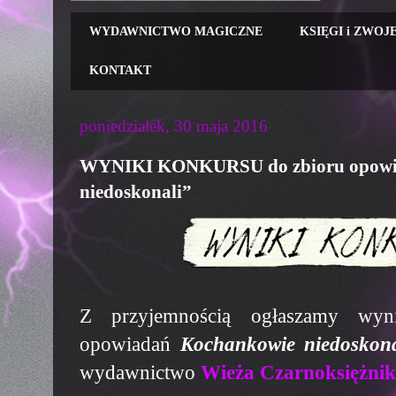
WYDAWNICTWO MAGICZNE
KSIĘGI i ZWOJ
KONTAKT
poniedziałek, 30 maja 2016
WYNIKI KONKURSU do zbioru opowi
niedoskonali”
Z przyjemnością ogłaszamy wyn
opowiadań
Kochankowie niedoskona
wydawnictwo
Wieża Czarnoksiężni